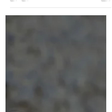
3. Nov. 2025
1 Min. Lesezeit
Aysel Han
Meet Aysel Han