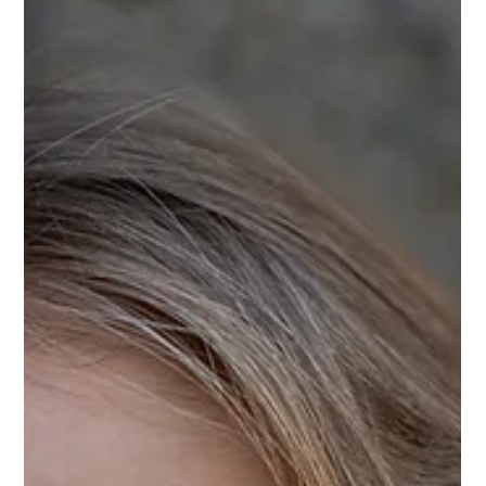
Für mich bedeutet Schauspiel Freiheit – die Freiheit, mich
selbst zu entdecken, Neues zu wagen und meine
Komfortzone zu verlassen. Ich lerne, meinen Bedürfnissen
treu zu bleiben und für mich selbst zu kämpfen. Erfolg heisst
für mich, mit Freude zu spielen, ehrlich zu bleiben und immer
weiterzugehen, egal wohin der Weg führt.