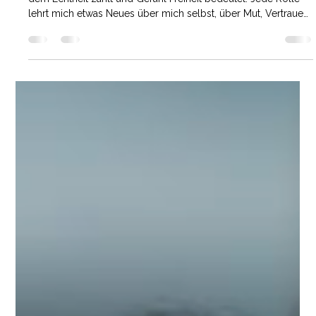
5. Nov. 2025
2 Min. Lesezeit
Fabienne Michèle
Meet Fabienne Michèle
Im Theater habe ich mein Zuhause gefunden – einen Ort, an
dem Echtheit zählt und Gefühl Freiheit bedeutet. Jede Rolle
lehrt mich etwas Neues über mich selbst, über Mut, Vertrauen
und das Loslassen von Druck. Ich möchte Menschen
inspirieren, ihr Herz zu öffnen, für ihre Träume zu kämpfen