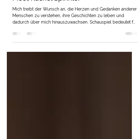
13. Nov. 2025
3 Min. Lesezeit
Rachel
Meet Rachel Spinnler
Mich treibt der Wunsch an, die Herzen und Gedanken anderer
Menschen zu verstehen, ihre Geschichten zu leben und
dadurch über mich hinauszuwachsen. Schauspiel bedeutet für
mich, Emotionen zu erforschen, sie künstlerisch zu
verwandeln und echte Verbindung zu schaffen. Ich will Liebe
in die Welt tragen, durch Geschichten berühren – und in den
Herzen der Menschen Spuren von Lebensfreude und Magie
hinterlassen.