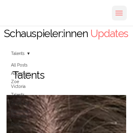
Schauspieler:innen
Updates
Talents
All Posts
Talents
Allgemein
Zoe
Victoria
Talents
Aysel Han
Fabienne
Michèle
Rachel