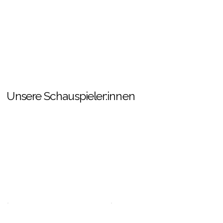
Ich
inspirieren, ihr Herz zu öffnen, für ihre Träume zu
kämpfen und sich zu erlauben, echt zu sein. Denn
für mich beginnt wahre Kunst dort, wo der Kopf still
en.
wird und nur noch das Herz spielt.
Unsere Schauspieler:innen