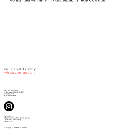
Wo Talent auf Wahrheit trifft – und Geschichten lebendig werden.
Bei uns bist du richtig.
Wir glauben an dich.
SPF Management
℅ Schauspielfabrik GmbH
Kemptpark 2
8310 Kemptthal
Filmmakers
Allgemeine Geschäftsbedingungen
Datenschutzerklärung
Impressum
© 2025 by SPF MANAGEMENT