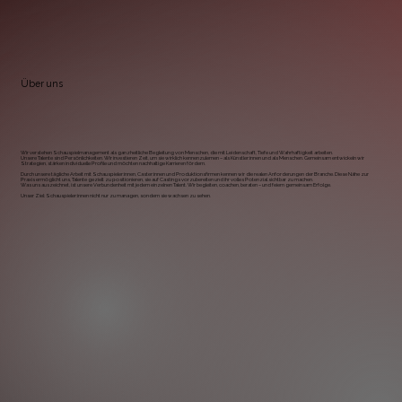
Über uns
Wir verstehen Schauspielmanagement als ganzheitliche Begleitung von Menschen, die mit Leidenschaft, Tiefe und Wahrhaftigkeit arbeiten.​
Unsere Talente sind Persönlichkeiten. Wir investieren Zeit, um sie wirklich kennenzulernen – als Künstler:innen und als Menschen. Gemeinsam entwickeln wir
Strategien, stärken individuelle Profile und möchten nachhaltige Karrieren fördern.
Durch unsere tägliche Arbeit mit Schauspieler:innen, Caster:innen und Produktionsfirmen kennen wir die realen Anforderungen der Branche. Diese Nähe zur
Praxis ermöglicht uns, Talente gezielt zu positionieren, sie auf Castings vorzubereiten und ihr volles Potenzial sichtbar zu machen.
Was uns auszeichnet, ist unsere Verbundenheit mit jedem einzelnen Talent. Wir begleiten, coachen, beraten – und feiern gemeinsam Erfolge.
Unser Ziel: Schauspieler:innen nicht nur zu managen, sondern sie wachsen zu sehen.