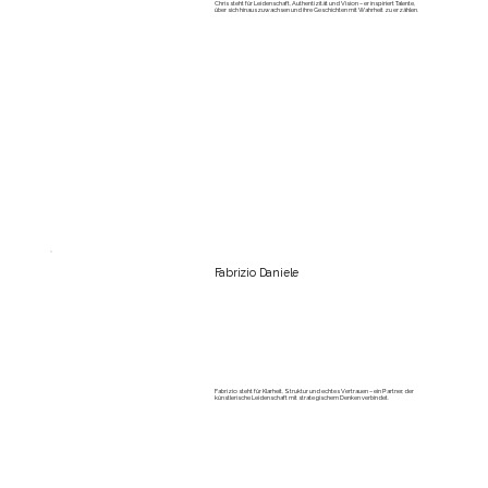
Chris steht für Leidenschaft, Authentizität und Vision – er inspiriert Talente,
über sich hinauszuwachsen und ihre Geschichten mit Wahrheit zu erzählen.
Fabrizio Daniele
Fabrizio steht für Klarheit, Struktur und echtes Vertrauen – ein Partner, der
künstlerische Leidenschaft mit strategischem Denken verbindet.